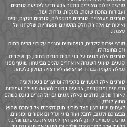
סורגים
סורגים יהלום מצוידים בתנור צבע חדש לצביעת
ועבודות מתכת שונות. מעקות, גדרות ועוד.
סורגים
סורגים
סורגים
מעוצבים,
מתקפלים,
חזקים, יפים
ואיכותיים אלה רק חלק מהסוגים והאחריות שלקחנו על
עצמנו.
סורגי איכות לילדים, בטיחותיים ומגנים על בני הבית בתוכו
וגם מחוצה לו.
סורגים
אלה מגנים על בני הבית הגרים בתוכו, כך שילדים
קטנים, טעוני השגחה או אחרים נהנים מביטחון שוטף מפני
נפילה מקומה גבוהה או יציאה לא רצויה מחלון כלשהו.
סורגים
אלה העשויים בקפידה ומיוצרים בטכנולוגיה
חדשנית ומתקדמת, צבועים בתנור למראה מושלם ועמידות
סורגים
לאורך שנים,
כאלה מגנים גם על הגרים בנכס כשהם
מחוץ לנכס,
לעיתים ישנו רצון מצד פורעי חוק להיכנס אל ביתכם שהוא
מבצרכם ולגנוב, לחבל ועוד מיני ונדליזם אסורים ופוגעים.
סורגים עשויים להגן, להאט ואף למנוע את כניסתם של בני
בליעל אלה לתוך הנכס שלכם וכן למנוע את מגע ידם על