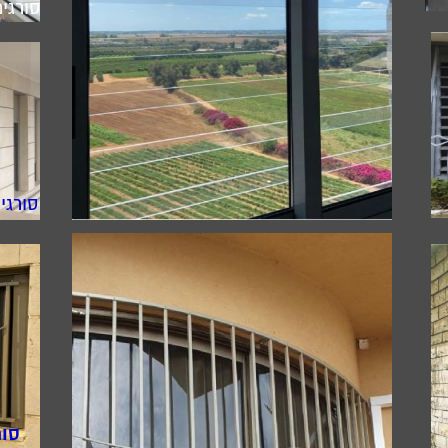
סורגי
סורגי
סור