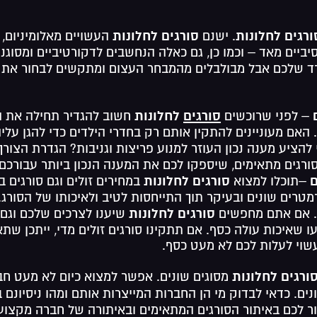
ורגים לחלונות
סורגים לחלונות
. ישנם
העשויים מאלומיניום, 
ביים מאד – וכמו כן, גם כאלה הנחשבים לדקורטיביים ומסוגנני
 שלכם אבל מבולבלים מהמבחר העצום ומתקשים לבחור את 
ם
סורגים
לחלונות
– לפני שרוכשים
חשוב להגדיר תחילה את ה
 האם מעוניינים להתקין אותם רק בחדרי הילדים כדי להגן עלי
להציע מענה נכון העוזר למנוע פריצות וגניבות? הגדרת הצור
רגים מתאימים, שיספקו לכם את המענה הנכון ביותר עבורכם.
ם
סורגים לחלונות
–תוכלו למצוא
במחירים זולים וגם סורגים ב
רים שונים ובעיקר תוך התייחסות לטיב ולאיכותו של הסורג. ס
סורגים לחלונות
ם. אם אתם מחפשים
שיענו לצרכים שלכם וגם 
 שאיכות עולה כסף. אם תתקינו סורגים זולים מדי, ייתכן ש
שוי לעלות לכם לא מעט כסף.
ורגים לחלונות
מסוגים שונים. אפשר למצוא כיום לא מעט ח
ים. כדאי לבדוק מי הן החברות המייצרות אותם ומהו ניסיונם
ור לכם באיתור הסורגים המתאימים ובאיתורה של חברה מקצו